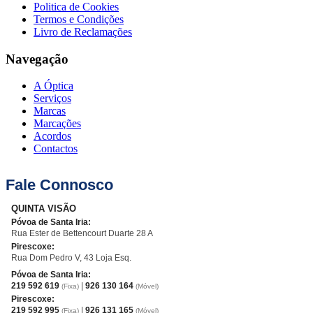
Politica de Cookies
Termos e Condições
Livro de Reclamações
Navegação
A Óptica
Serviços
Marcas
Marcações
Acordos
Contactos
Fale Connosco
QUINTA VISÃO
Póvoa de Santa Iria:
Rua Ester de Bettencourt Duarte 28 A
Pirescoxe:
Rua Dom Pedro V, 43 Loja Esq.
Póvoa de Santa Iria:
219 592 619
|
926 130 164
(Fixa)
(Móvel)
Pirescoxe:
219 592 995
|
926 131 165
(Fixa)
(Móvel)