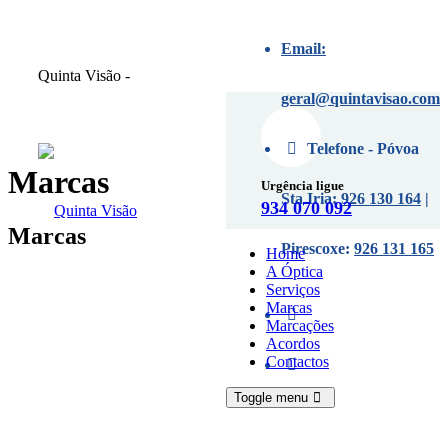
Email:
Quinta Visão -
Marcações
geral@quintavisao.com
Telefone - Póvoa
Marcas
Urgência ligue
Sta Iria:
926 130 164
|
934 070 092
Marcas
Pirescoxe:
926 131 165
Home
A Óptica
Serviços
Marcas
Marcações
Acordos
Contactos
Toggle menu