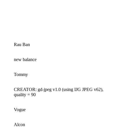
Rau Ban
new balance
Tommy
CREATOR: gd-jpeg v1.0 (using IJG JPEG v62),
quality = 90
Vogue
Alcon