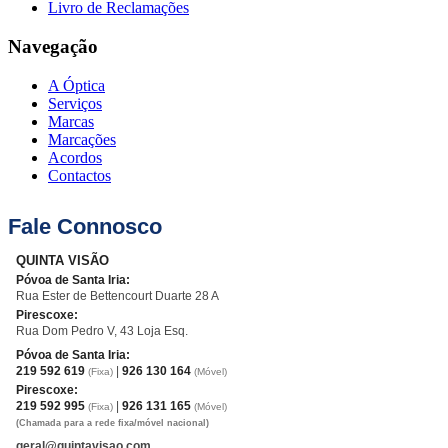
Livro de Reclamações
Navegação
A Óptica
Serviços
Marcas
Marcações
Acordos
Contactos
Fale Connosco
QUINTA VISÃO
Póvoa de Santa Iria:
Rua Ester de Bettencourt Duarte 28 A
Pirescoxe:
Rua Dom Pedro V, 43 Loja Esq.
Póvoa de Santa Iria:
219 592 619
|
926 130 164
(Fixa)
(Móvel)
Pirescoxe:
219 592 995
|
926 131 165
(Fixa)
(Móvel)
(Chamada para a rede fixa/móvel nacional)
geral@quintavisao.com