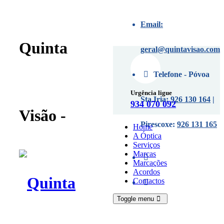
Email:
Marcações
Quinta
geral@quintavisao.com
Telefone - Póvoa
Urgência ligue
Sta Iria:
926 130 164
|
934 070 092
Visão -
Pirescoxe:
926 131 165
Home
A Óptica
Serviços
Marcas
Marcações
Acordos
Contactos
Toggle menu