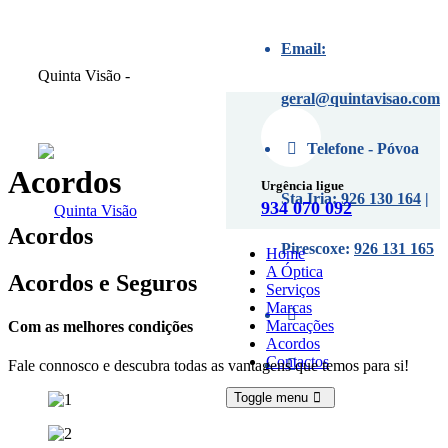
Email:
Quinta Visão -
Marcações
geral@quintavisao.com
Telefone - Póvoa
Acordos
Urgência ligue
Sta Iria:
926 130 164
|
934 070 092
Acordos
Pirescoxe:
926 131 165
Home
A Óptica
Acordos e Seguros
Serviços
Marcas
Marcações
Com as melhores condições
Acordos
Contactos
Fale connosco e descubra todas as vantagens que temos para si!
Toggle menu